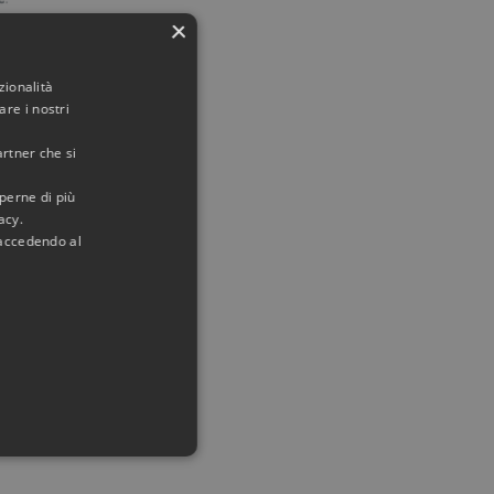
×
zionalità
re i nostri
artner che si
aperne di più
acy.
 accedendo al