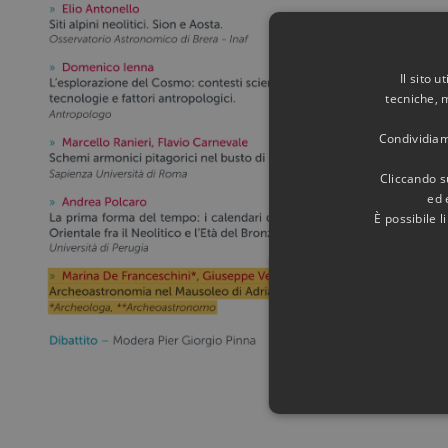
Il sito 
tecniche, 
Condividiamo
Cliccando su
ed 
È possibile 