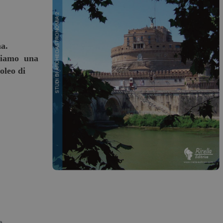
ma.
niamo una
oleo di