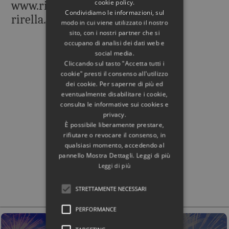
cookie policy.
www.rirella-editrice.com
Condividiamo le informazioni, sul
rirella.editrice@gmail.com
modo in cui viene utilizzato il nostro
sito, con i nostri partner che si
occupano di analisi dei dati web e
social media.
Cliccando sul tasto "Accetta tutti i
cookie" presti il consenso all'utilizzo
dei cookie. Per saperne di più ed
eventualmente disabilitare i cookie,
consulta le informative sui cookies e
privacy.
È possibile liberamente prestare,
rifiutare o revocare il consenso, in
qualsiasi momento, accedendo al
pannello Mostra Dettagli. Leggi di più
Leggi di più
STRETTAMENTE NECESSARI
PERFORMANCE