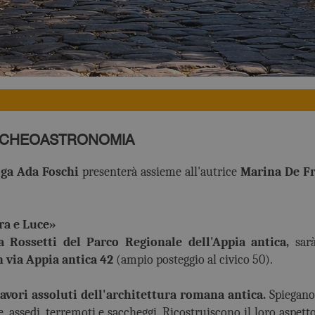
ARCHEOASTRONOMIA
oga Ada Foschi
presenterà assieme all'autrice
Marina De Fr
ra e Luce»
 Rossetti del Parco Regionale dell'Appia antica,
sar
 via Appia antica 42
(ampio posteggio al civico 50).
avori assoluti dell'architettura romana antica.
Spiegano
e, assedi, terremoti e saccheggi. Ricostruiscono il loro aspett