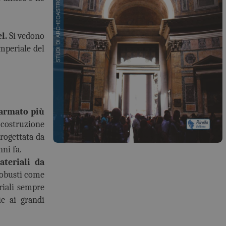
l.
Si vedono
imperiale del
 armato più
 costruzione
rogettata da
nni fa.
ateriali da
robusti come
riali sempre
ie ai grandi