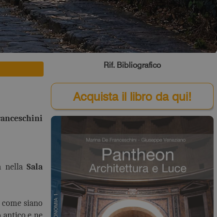
Rif. Bibliografico
Acquista il libro da qui!
anceschini
à nella
Sala
 come siano
o antico e ne