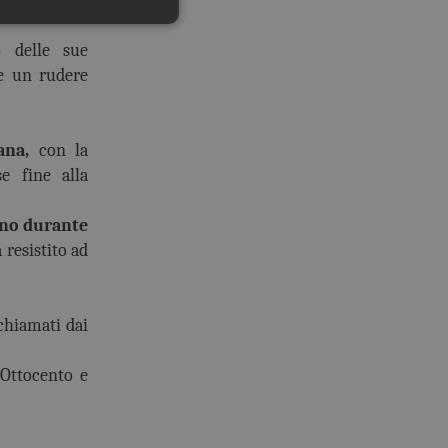
l'imperatore
o delle sue
re un rudere
iana,
con la
e fine alla
rono durante
 resistito ad
hiamati dai
 Ottocento e