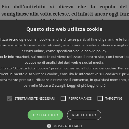
Fin dall'antichità si diceva che la cupola de
somigliasse alla volta celeste, ed infatti ancor oggi f
una gigantesca Meridiana sferica
: ogni giorno a a 
compare un
Cerchio di luce
che ha un'altezza diversa 
Questo sito web utilizza cookie
scorrere delle stagioni.
utilizza tecnologie come i cookie, anche di terze parti, al fine di garantire le fun
misurare le performance del sito web, analizzare le nostre audience e migliora
Il fenomeno luminoso più straordinario, scoperto d
servizi online, come specificato nella cookie policy.
 di Luce:
 le informazioni, sul modo in cui viene utilizzato il nostro sito, con i nostri p
ricalca perfettamente l’arco in muratura sopra i
occupano di analisi dei dati web e social media.
nio prima dei computer…
l tasto "Accetta tutti i cookie" presti il consenso all'utilizzo dei cookie. Per s
uadrato di Luce nel quale l'imperatore Adriano si ferm
eventualmente disabilitare i cookie, consulta le informative sui cookies e priv
teatrale,
e poteva dirsi tanto potente da comandare persino 
liberamente prestare, rifiutare o revocare il consenso, in qualsiasi momento,
pannello Mostra Dettagli. Leggi di più
Leggi di più
STRETTAMENTE NECESSARI
PERFORMANCE
TARGETING
CASTEL SANT'ANGELO. MAUSOLEO DI ADRIANO. ARC
E LUCE
Il grandioso Mausoleo fu costruito come nuova tomb
ACCETTA TUTTO
RIFIUTA TUTTO
sulla riva destra del Tevere.
MOSTRA DETTAGLI