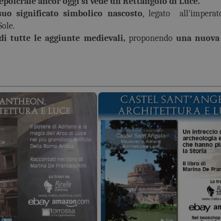
Sepolcrale ancor oggi si vede un Rettangolo di Luce.
uo significato simbolico nascosto
, legato all'impera
Sole.
di tutte le aggiunte medievali,
proponendo
una nuova 