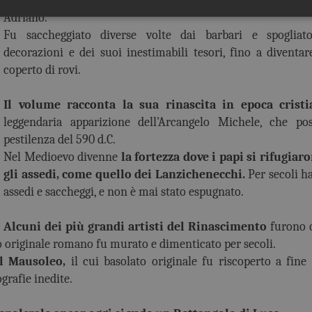
N
ella Sala sepolcrale era
il sarcofago in porfido rosso
del
Adriano.
Fu saccheggiato diverse volte dai barbari e spogliat
decorazioni e dei suoi inestimabili tesori, fino a diventa
coperto di rovi.
Il volume racconta la sua rinascita in epoca crist
leggendaria apparizione dell'Arcangelo Michele, che pos
pestilenza del 590 d.C.
Nel Medioevo divenne
la fortezza dove i papi si rifugia
gli assedi, come quello dei Lanzichenecchi.
Per secoli ha
assedi e saccheggi, e non è mai stato espugnato.
Alcuni dei più grandi artisti del Rinascimento
furono c
so originale romano fu murato e dimenticato per secoli.
l Mausoleo,
il cui basolato originale fu riscoperto a fine
rafie inedite.