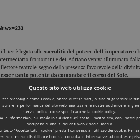
dNews=233
di Luce è legato alla
sacralità del potere dell'imperatore
ch
termediario fra uomini e dèi. Adriano veniva illuminato dal
iflettore teatrale, segno della presenza favorevole della divinit
i esser tanto potente da comandare il corso del Sole.
Questo sito web utilizza cookie
scoprire il loro
significato simbolico
e molto altro sulla
sto
aria
di uno dei
capolavori
assoluti dell'architettura romana 
utilizza tecnologie come i cookie, anche di terze parti, al fine di garantire le fun
misurare le performance del sito web, analizzare le nostre audience e migliora
ro
«Pantheon. Architettura e Luce»,
anche in edizione ingl
servizi online, come specificato nella cookie policy.
 le informazioni, sul modo in cui viene utilizzato il nostro sito, con i nostri p
occupano di analisi dei dati web e social media.
l tasto "Accetta tutti i cookie" presti il consenso all'utilizzo dei cookie. Per s
eventualmente disabilitare i cookie, consulta le informative sui cookies e priv