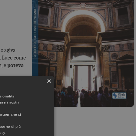
e agiva
la Luce come
à, e
poteva
×
ria
antica nel
zionalità
re i nostri
ese.
artner che si
aperne di più
acy.