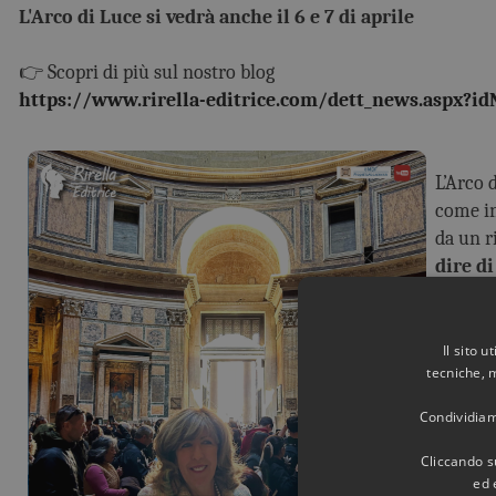
L'Arco di Luce si vedrà anche il 6 e 7 di aprile
👉 Scopri di più sul nostro blog
https://www.rirella-editrice.com/dett_news.aspx?i
L’Arco 
come in
da un r
dire d
Potete 
millen
Il sito 
tecniche, 
suo lib
Condividiamo
Cliccando su
ed 