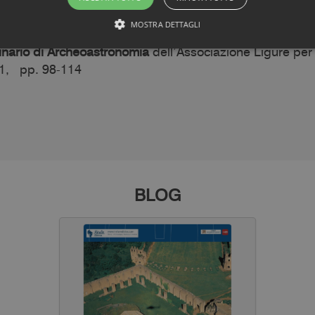
MOSTRA DETTAGLI
olo è stato pubblicato negli
inario di Archeoastronomia
dell’Associazione Ligure per
21, pp. 98-114
BLOG