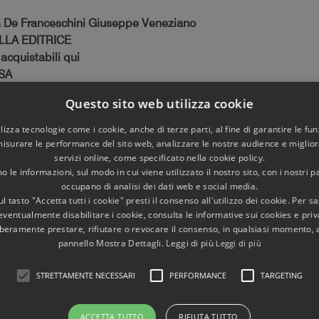
 De Franceschini Giuseppe Veneziano
LLA EDITRICE
 acquistabili qui
SA
Immagini:
23
Questo sito web utilizza cookie
cheoastronomia
- Part: 0011
utilizza tecnologie come i cookie, anche di terze parti, al fine di garantire le fun
misurare le performance del sito web, analizzare le nostre audience e migliora
servizi online, come specificato nella cookie policy.
 le informazioni, sul modo in cui viene utilizzato il nostro sito, con i nostri p
occupano di analisi dei dati web e social media.
l tasto "Accetta tutti i cookie" presti il consenso all'utilizzo dei cookie. Per s
eventualmente disabilitare i cookie, consulta le informative sui cookies e priv
ranceschini - Giuseppe Veneziano
liberamente prestare, rifiutare o revocare il consenso, in qualsiasi momento,
pannello Mostra Dettagli. Leggi di più
Leggi di più
onomia nel Mausoleo di Romolo (Villa di Massenzio) Ro
STRETTAMENTE NECESSARI
PERFORMANCE
TARGETING
operte di Archeoastronomia nel Mausoleo di Romolo sulla
a in asse con l'ingresso principale, grazie ad una segna
one aveva un ben preciso significato simbolico legato alla
ACCETTA TUTTO
RIFIUTA TUTTO