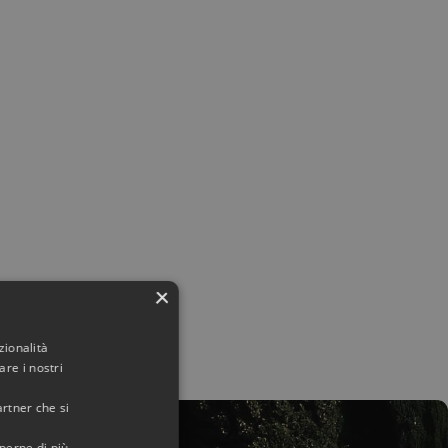
×
zionalità
re i nostri
artner che si
aperne di più