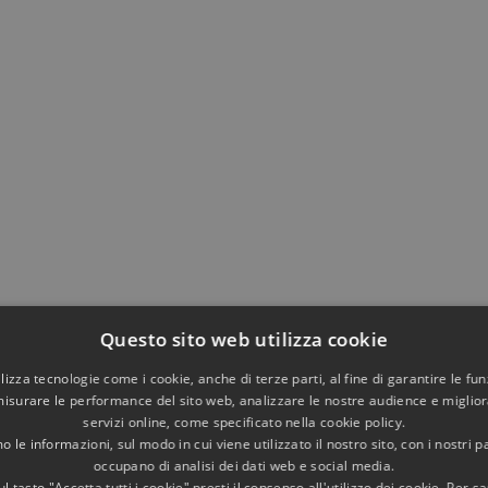
Questo sito web utilizza cookie
utilizza tecnologie come i cookie, anche di terze parti, al fine di garantire le fun
misurare le performance del sito web, analizzare le nostre audience e migliora
servizi online, come specificato nella cookie policy.
 le informazioni, sul modo in cui viene utilizzato il nostro sito, con i nostri p
occupano di analisi dei dati web e social media.
l tasto "Accetta tutti i cookie" presti il consenso all'utilizzo dei cookie. Per s