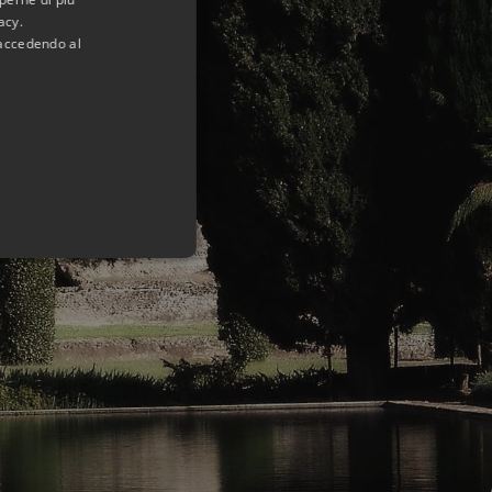
acy.
 accedendo al