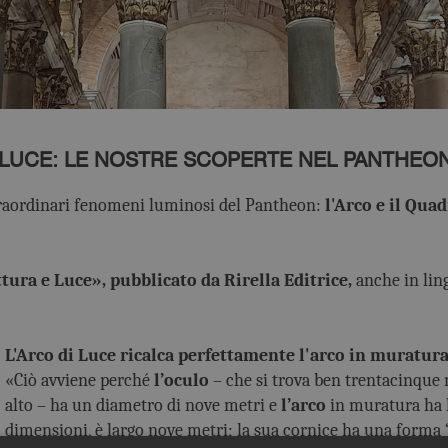
 LUCE: LE NOSTRE SCOPERTE NEL PANTHEO
 straordinari fenomeni luminosi del Pantheon:
l'Arco e il Quad
ura e Luce», pubblicato da Rirella Editrice,
anche in ling
L'Arco di Luce ricalca perfettamente l'arco in muratura
«Ciò avviene perché
l’oculo
– che si trova ben trentacinque 
alto – ha un diametro di nove metri e
l’arco
in muratura ha l
dimensioni, è largo nove metri; la sua cornice ha una forma “