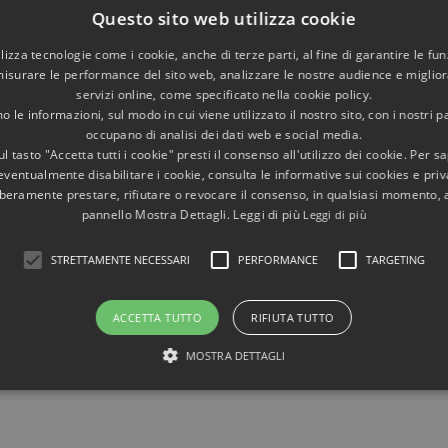
cavallo”, in modo che i contorni coincidano perfettamente co
Questo sito web utilizza cookie
luce. Non è certamente un fenomeno casuale, ma il risultato 
utilizza tecnologie come i cookie, anche di terze parti, al fine di garantire le fun
straordinariamente precisi, fatti con strumenti “primitivi”...
misurare le performance del sito web, analizzare le nostre audience e migliora
prima dell’era informatica». (citazione dal nostro libro)
servizi online, come specificato nella cookie policy.
 le informazioni, sul modo in cui viene utilizzato il nostro sito, con i nostri p
Il Quadrato di Luce illumina il Quadrato del pavimento
occupano di analisi dei dati web e social media.
l tasto "Accetta tutti i cookie" presti il consenso all'utilizzo dei cookie. Per s
portale.
eventualmente disabilitare i cookie, consulta le informative sui cookies e priv
«Davanti al portale, all’esterno, appare un
Quadrato di Luc
liberamente prestare, rifiutare o revocare il consenso, in qualsiasi momento,
perfettamente il disegno del pavimento: un quadrato di ma
pannello Mostra Dettagli. Leggi di più
Leggi di più
pavonazzetto che racchiude un cerchio di granito grigio. L’ar
pareti del portale in pratica ‘tagliano’ e rettificano i contorn
STRETTAMENTE NECESSARI
PERFORMANCE
TARGETING
di luce, facendolo diventare un quadrato».
(citazione dal nos
ACCETTA TUTTO
RIFIUTA TUTTO
ificato simbolico
che abbiamo compreso grazie all'Archeoa
MOSTRA DETTAGLI