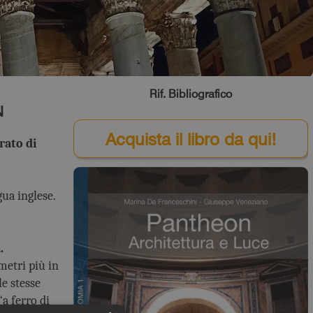
Rif. Bibliografico
N
Acquista il libro da qui!
rato di
ua inglese.
.
metri più in
e stesse
a ferro di