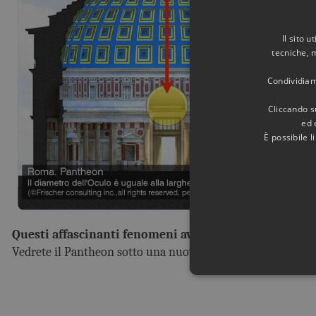
Il sito 
tecniche, 
Condividiamo
Cliccando su
ed 
È possibile 
Questi affascinanti fenomeni avevano un preciso sign
Vedrete il Pantheon sotto una nuova Luce.