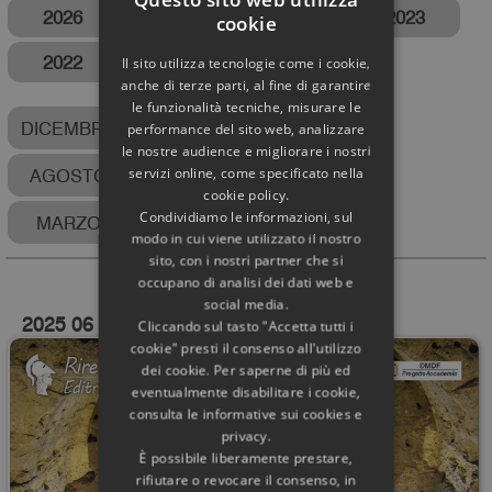
2026
2025
2024
2023
cookie
2022
2021
2017
Il sito utilizza tecnologie come i cookie,
anche di terze parti, al fine di garantire
le funzionalità tecniche, misurare le
DICEMBRE
NOVEMBRE
SETTEMBRE
performance del sito web, analizzare
le nostre audience e migliorare i nostri
AGOSTO
GIUGNO
MAGGIO
servizi online, come specificato nella
cookie policy.
Condividiamo le informazioni, sul
MARZO
FEBBRAIO
GENNAIO
modo in cui viene utilizzato il nostro
sito, con i nostri partner che si
occupano di analisi dei dati web e
social media.
2025 06
Cliccando sul tasto "Accetta tutti i
cookie" presti il consenso all'utilizzo
dei cookie. Per saperne di più ed
eventualmente disabilitare i cookie,
consulta le informative sui cookies e
privacy.
È possibile liberamente prestare,
rifiutare o revocare il consenso, in