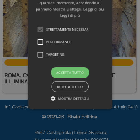
qualsiasi momento, accedendo al
pannello Mostra Dettagli. Leggi di più
Leggi di più
STRETTAMENTE NECESSARI
PERFORMANCE
TARGETING
Data Evento:
2025/06/18
ACCETTA TUTTO
ROMA. CASTEL SANT'ANGELO. LE MAGICHE
ILLUMINAZIONI DEL SOLSTIZIO ESTIVO.
RIFIUTA TUTTO
MOSTRA DETTAGLI
|
|
|
Inf. Cookies
Inf. Privacy
Informativa
n
Press Admin 2410
© 2021-26 Rirella Editrice
6957 Castagnola (Ticino) Svizzera.